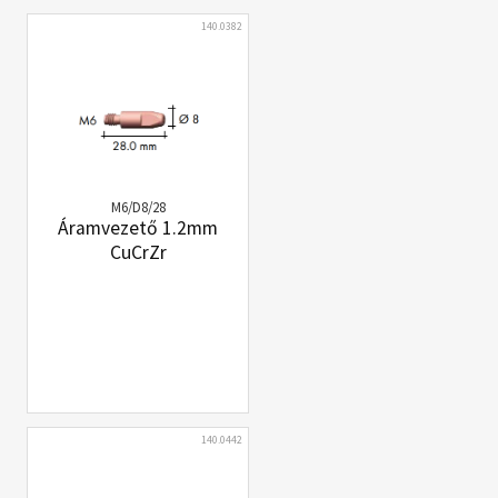
140.0382
M6/D8/28
Áramvezető 1.2mm
CuCrZr
140.0442