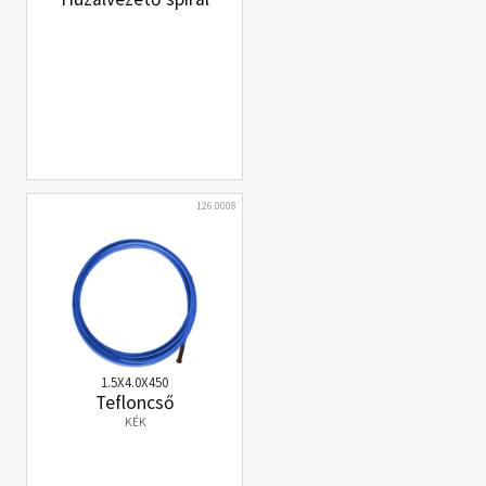
126.0008
1.5X4.0X450
Tefloncső
KÉK