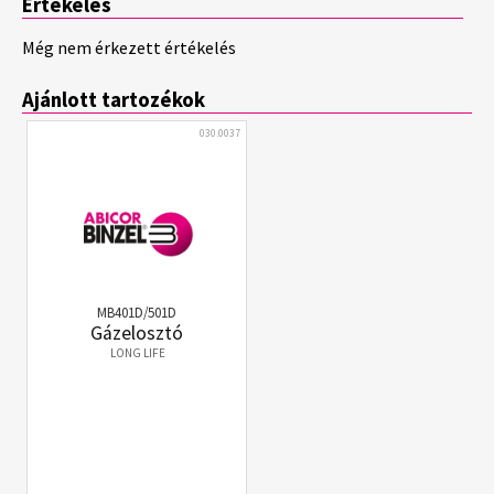
Értékelés
Még nem érkezett értékelés
Ajánlott tartozékok
030.0037
MB401D/501D
Gázelosztó
LONG LIFE