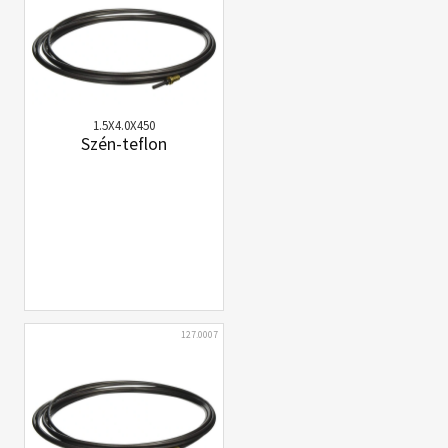
1.5X4.0X450
Szén-teflon
127.0007