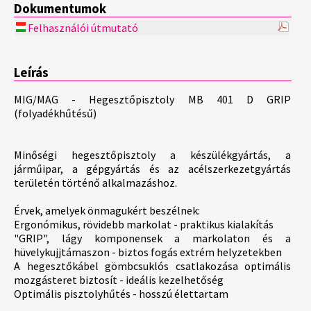
Dokumentumok
Felhasználói útmutató
Leírás
MIG/MAG - Hegesztőpisztoly MB 401 D GRIP
(folyadékhűtésű)
Minőségi hegesztőpisztoly a készülékgyártás, a
járműipar, a gépgyártás és az acélszerkezetgyártás
területén történő alkalmazáshoz.
Érvek, amelyek önmagukért beszélnek:
Ergonómikus, rövidebb markolat - praktikus kialakítás
"GRIP", lágy komponensek a markolaton és a
hüvelykujjtámaszon - biztos fogás extrém helyzetekben
A hegesztőkábel gömbcsuklós csatlakozása optimális
mozgásteret biztosít - ideális kezelhetőség
Optimális pisztolyhűtés - hosszú élettartam