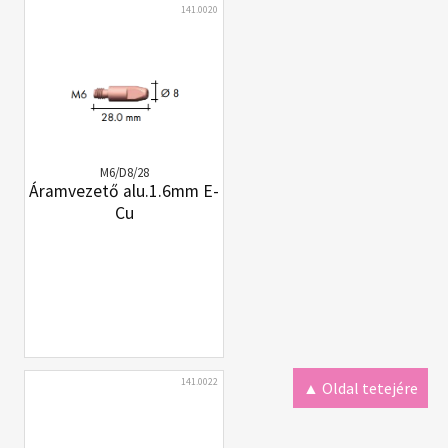
141.0020
M6/D8/28
Áramvezető alu.1.6mm E-
Cu
141.0022
▲ Oldal tetejére