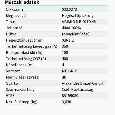
Műszaki adatok
Cikkszám
033.0272
Megnevezés
Hegesztőpisztoly
Típus
ABIMIG MB 401D 4M
Jellemző
400A 100%
Hűtés
folyadékhűtésű
Hegesztőhuzal (mm)
0,8-1,2
Terhelhetőség kevert gáz (A)
350
Bekapcsolási idő (%)
100
Terhelhetőség CO2 (A)
400
Kábelhossz (m)
4
Sorozat
MB GRIP
Mennyiségi egység
db
Gyártó
Alexander Binzel GmbH
Származási hely
Cseh Köztársaság
VTSZ
85159080
Nettó tömeg (kg)
3,630