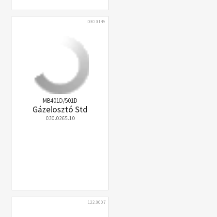
030.0145
MB401D/501D
Gázelosztó Std
030.0265.10
122.0007