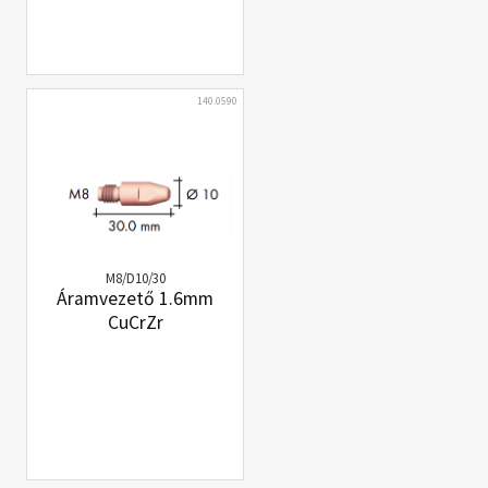
140.0590
M8/D10/30
Áramvezető 1.6mm
CuCrZr