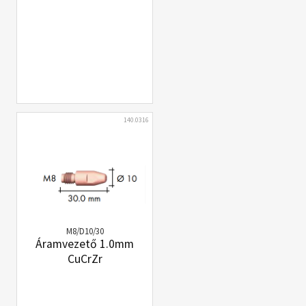
140.0316
M8/D10/30
Áramvezető 1.0mm
CuCrZr