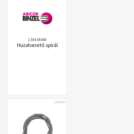
1.5X4.0X440
Huzalvezető spirál
122.0036