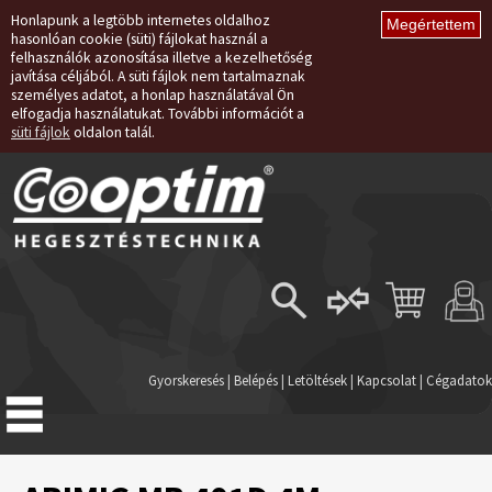
Honlapunk a legtöbb internetes oldalhoz
hasonlóan cookie (süti) fájlokat használ a
felhasználók azonosítása illetve a kezelhetőség
javítása céljából. A süti fájlok nem tartalmaznak
személyes adatot, a honlap használatával Ön
elfogadja használatukat. További információt a
süti fájlok
oldalon talál.
Belépés
Regisztráció
Gyorskeresés
|
Belépés
|
Letöltések
|
Kapcsolat
|
Cégadatok
Elfelejtett jelszó