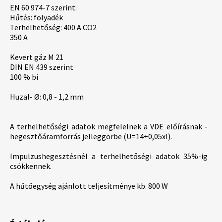
EN 60 974-7 szerint:
Hűtés: folyadék
Terhelhetőség: 400 A CO2
350 A
Kevert gáz M 21
DIN EN 439 szerint
100 % bi
Huzal- Ø: 0,8 - 1,2 mm
A terhelhetőségi adatok megfelelnek a VDE előírásnak -
hegesztőáramforrás jelleggörbe (U=14+0,05xl).
Impulzushegesztésnél a terhelhetőségi adatok 35%-ig
csökkennek.
A hűtőegység ajánlott teljesítménye kb. 800 W