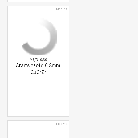
140.0117
M8/D10/30
Áramvezető 0.8mm
CuCrZr
140.0242