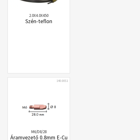
2.0X4.0X450
Szén-teflon
140.0051
M6/D8/28
Áramvezető 0.8mm E-Cu