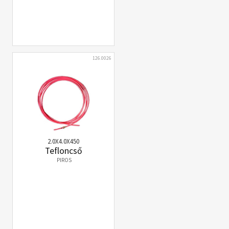
126.0026
2.0X4.0X450
Tefloncső
PIROS