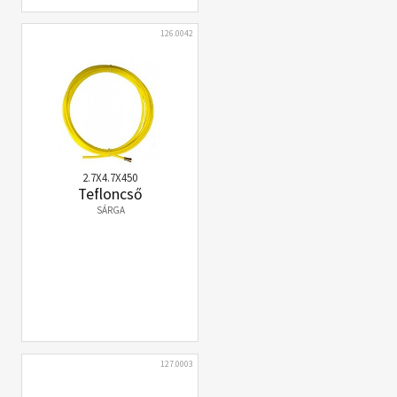
126.0042
2.7X4.7X450
Tefloncső
SÁRGA
127.0003