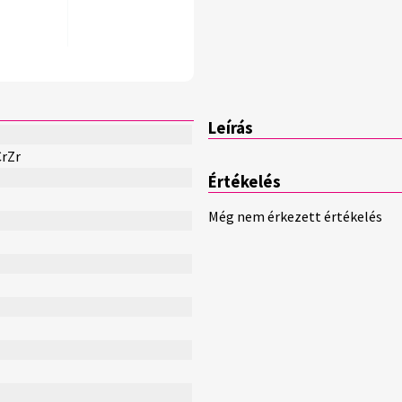
Leírás
rZr
Értékelés
Még nem érkezett értékelés
H