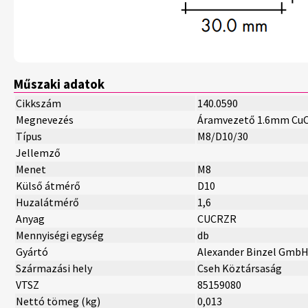
Műszaki adatok
Cikkszám
140.0590
Megnevezés
Áramvezető 1.6mm CuC
Típus
M8/D10/30
Jellemző
Menet
M8
Külső átmérő
D10
Huzalátmérő
1,6
Anyag
CUCRZR
Mennyiségi egység
db
Gyártó
Alexander Binzel Gmb
Származási hely
Cseh Köztársaság
VTSZ
85159080
Nettó tömeg (kg)
0,013