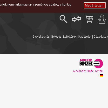
i fájlok nem tartalmaznak személyes adatot, a honlap
Belépés
Regisztráció
Gyorskeresés
|
Belépés
|
Letöltések
|
Kapcsolat
|
Cégadatok
Elfelejtett jelszó
Alexander Binzel GmbH