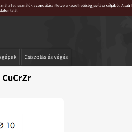
znál a felhasználók azonosítása illetve a kezelhetőség javítása céljából. A süt
dalon talál.
isgépek
Csiszolás és vágás
 CuCrZr