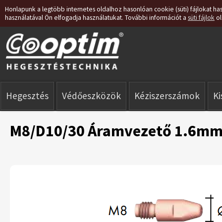
Honlapunk a legtöbb internetes oldalhoz hasonlóan cookie (süti) fájlokat has
használatával Ön elfogadja használatukat. További információt a
süti fájlok
ol
Hegesztés
Védőeszközök
Kéziszerszámok
K
M8/D10/30 Áramvezető 1.6mm