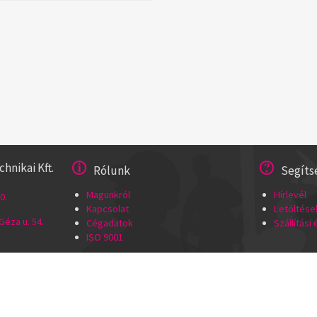
nikai Kft.
Rólunk
Segíts
Magunkról
Hírlevél
0.
Kapcsolat
Letöltése
éza u. 54.
Cégadatok
Szállítási
ISO 9001