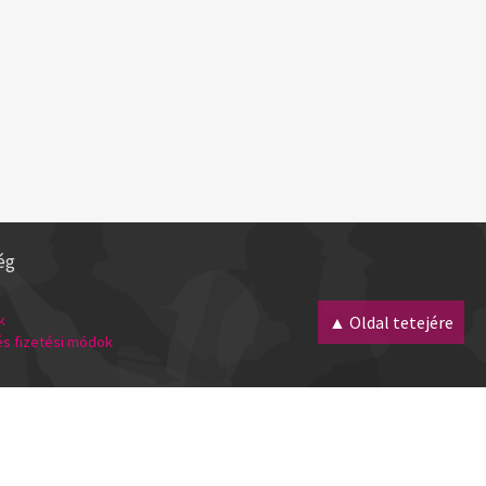
ég
k
▲ Oldal tetejére
 és fizetési módok
Minden jog fenntartva! 2007 - 2026 |
webmester