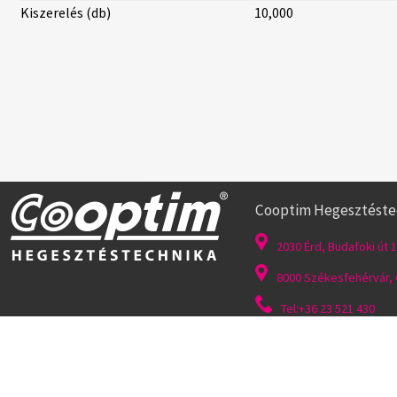
Kiszerelés (db)
10,000
Cooptim Hegesztéstech
2030 Érd, Budafoki út 1
8000 Székesfehérvár, G
Tel:+36 23 521 430
Felhasználás feltételei
|
Általános szerződési feltételek
|
Adatvédelem
|
Süti fájlok