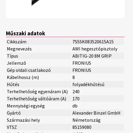
Műszaki adatok
Cikkszám
7S5SK083520615A15
Megnevezés
AWI hegesztőpisztoly
Típus
ABITIG-20 8M GRIP
Jellemző
FRONIUS
Gép oldali csatlakozó
FRONIUS
Kábelhossz (m)
8
Hűtés
folyadékhűtésű
Terhelhetőség egyenáram (A)
240
Terhelhetőség váltóáram (A)
170
Mennyiségi egység
db
Gyártó
Alexander Binzel GmbH
Származási hely
Németország
VTSZ
85159080