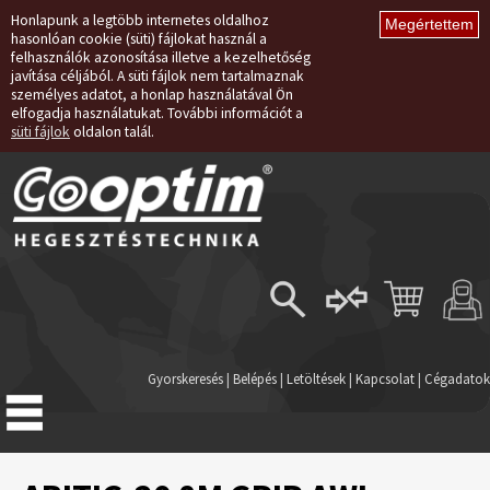
Honlapunk a legtöbb internetes oldalhoz
hasonlóan cookie (süti) fájlokat használ a
felhasználók azonosítása illetve a kezelhetőség
javítása céljából. A süti fájlok nem tartalmaznak
személyes adatot, a honlap használatával Ön
elfogadja használatukat. További információt a
süti fájlok
oldalon talál.
Belépés
Regisztráció
Gyorskeresés
|
Belépés
|
Letöltések
|
Kapcsolat
|
Cégadatok
Elfelejtett jelszó