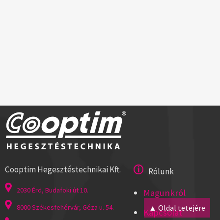
Cooptim Hegesztéstechnikai Kft.
Rólunk
2030 Érd, Budafoki út 10.
Magunkról
8000 Székesfehérvár, Géza u. 54.
▲ Oldal tetejére
Kapcsolat