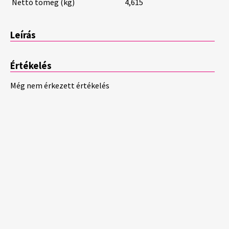
Nettó tömeg (kg)
4,615
Leírás
Értékelés
Még nem érkezett értékelés