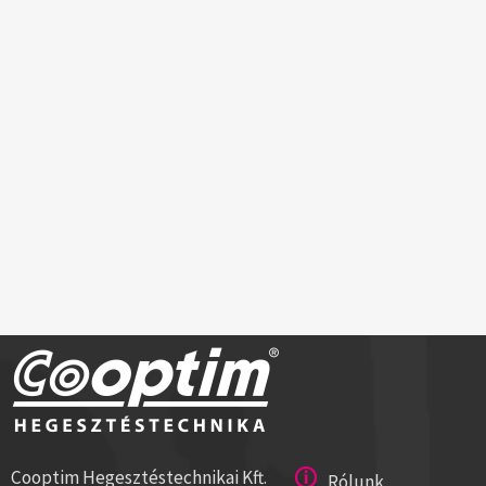
Cooptim Hegesztéstechnikai Kft.
Rólunk