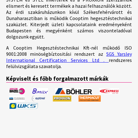
elismert és keresett termékek a hazai felhasználók között.
Az érdi szakáruházunkon kívül Székesfehérvárott és
Dunaharasztiban is működik Cooptim hegesztéstechnikai
szaküzlet. Kiterjedt üzleti kapcsolataink eredményeként
Budapesten és megyénként számos viszonteladóval
dolgozunk együtt.
A Cooptim Hegesztéstechnikai Kft-nél működő ISO
9001:2008 minöségbíztositási rendszert az
SGS Yarsley
International Certification Services Ltd .
rendszeres
felülvizsgálata szavatolja.
Képviselt és főbb forgalmazott márkák