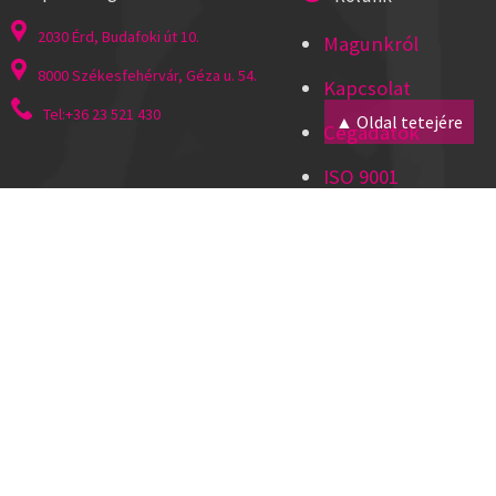
2030 Érd, Budafoki út 10.
Magunkról
8000 Székesfehérvár, Géza u. 54.
Kapcsolat
Tel:+36 23 521 430
▲ Oldal tetejére
Cégadatok
ISO 9001
Segítség
Hírlevél
Letöltések
Szállítási és fizetési módok
Felhasználás feltételei
|
Általános szerződési feltételek
|
Adatvédelem
|
Süti fájlok