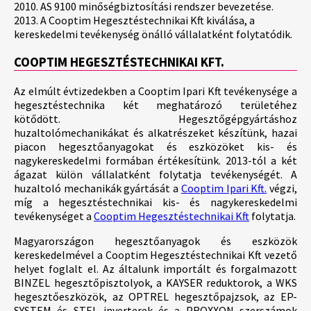
2010. AS 9100 minőségbiztosítási rendszer bevezetése.
2013. A Cooptim Hegesztéstechnikai Kft kiválása, a
kereskedelmi tevékenység önálló vállalatként folytatódik.
COOPTIM HEGESZTÉSTECHNIKAI KFT.
Az elmúlt évtizedekben a Cooptim Ipari Kft tevékenysége a
hegesztéstechnika két meghatározó területéhez
kötődött. Hegesztőgépgyártáshoz
huzaltolómechanikákat és alkatrészeket készítünk, hazai
piacon hegesztőanyagokat és eszközöket kis- és
nagykereskedelmi formában értékesítünk. 2013-tól a két
ágazat külön vállalatként folytatja tevékenységét. A
huzaltoló mechanikák gyártását a
Cooptim Ipari Kft.
végzi,
míg a hegesztéstechnikai kis- és nagykereskedelmi
tevékenységet a
Cooptim Hegesztéstechnikai Kft
folytatja.
Magyarországon hegesztőanyagok és eszközök
kereskedelmével a Cooptim Hegesztéstechnikai Kft vezető
helyet foglalt el. Az általunk importált és forgalmazott
BINZEL hegesztőpisztolyok, a KAYSER reduktorok, a WKS
hegesztőeszközök, az OPTREL hegesztőpajzsok, az EP-
SYSTEM és STEL inverterek és a PROXXON szerszámok