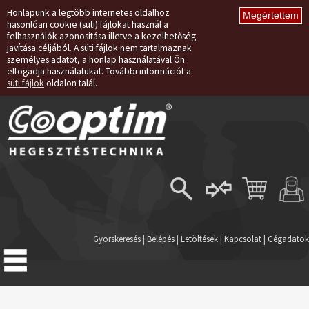
Honlapunk a legtöbb internetes oldalhoz
hasonlóan cookie (süti) fájlokat használ a
felhasználók azonosítása illetve a kezelhetőség
javítása céljából. A süti fájlok nem tartalmaznak
személyes adatot, a honlap használatával Ön
elfogadja használatukat. További információt a
süti fájlok
oldalon talál.
Belépés
Regisztráció
Gyorskeresés
|
Belépés
|
Letöltések
|
Kapcsolat
|
Cégadatok
Elfelejtett jelszó