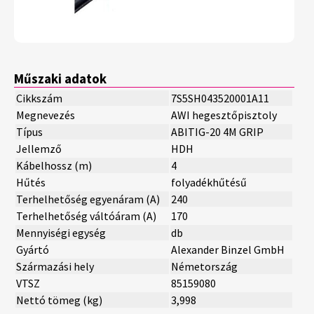
Műszaki adatok
Cikkszám
7S5SH043520001A11
Megnevezés
AWI hegesztőpisztoly
Típus
ABITIG-20 4M GRIP
Jellemző
HDH
Kábelhossz (m)
4
Hűtés
folyadékhűtésű
Terhelhetőség egyenáram (A)
240
Terhelhetőség váltóáram (A)
170
Mennyiségi egység
db
Gyártó
Alexander Binzel GmbH
Származási hely
Németország
VTSZ
85159080
Nettó tömeg (kg)
3,998