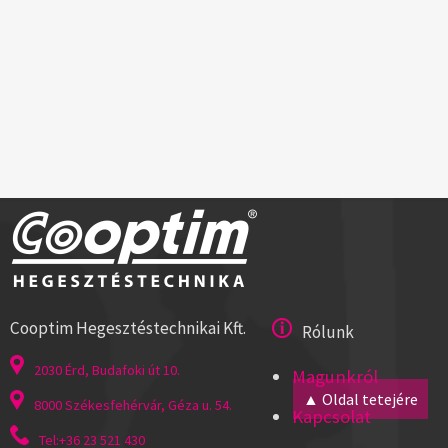
Cooptim Hegesztéstechnikai Kft.
Rólunk
2030 Érd, Budafoki út 10.
Magunkról
▲ Oldal tetejére
8000 Székesfehérvár, Géza u. 54.
Kapcsolat
Tel:+36 23 521 430