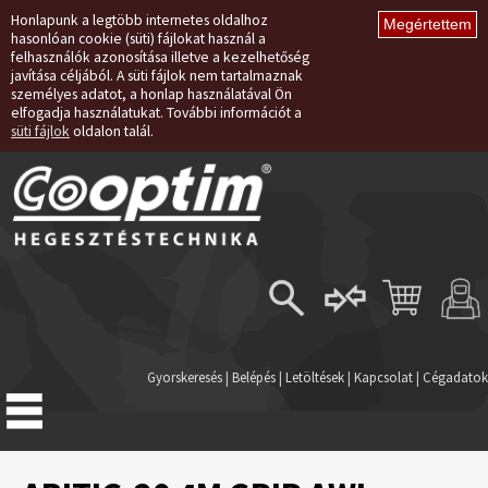
Honlapunk a legtöbb internetes oldalhoz
hasonlóan cookie (süti) fájlokat használ a
felhasználók azonosítása illetve a kezelhetőség
javítása céljából. A süti fájlok nem tartalmaznak
személyes adatot, a honlap használatával Ön
elfogadja használatukat. További információt a
süti fájlok
oldalon talál.
Belépés
Regisztráció
Gyorskeresés
|
Belépés
|
Letöltések
|
Kapcsolat
|
Cégadatok
Elfelejtett jelszó