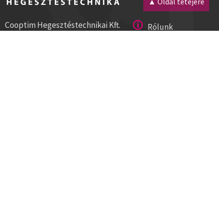
▲ Oldal tetejére
Cooptim Hegesztéstechnikai Kft.
Rólunk
2030 Érd, Budafoki út 10.
Magunkról
8000 Székesfehérvár, Géza u. 54.
Kapcsolat
Tel:+36 23 521 430
Cégadatok
ISO 9001
Segítség
Hírlevél
Letöltések
Szállítási és fizetési módok