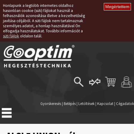
Honlapunk a legtöbb internetes oldalhoz
hasonlóan cookie (süti) fájlokat használ a
felhasználók azonosítása illetve a kezelhetőség
javítása céljából. A süti fájlok nem tartalmaznak
személyes adatot, a honlap használatával Ön
elfogadja használatukat. További információt a
süti fájlok
oldalon talál.
Belépés
Regisztráció
Gyorskeresés
|
Belépés
|
Letöltések
|
Kapcsolat
|
Cégadatok
Elfelejtett jelszó