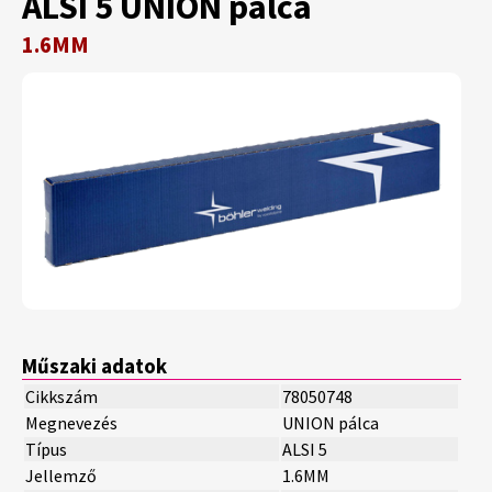
ALSI 5 UNION pálca
1.6MM
Műszaki adatok
Cikkszám
78050748
Megnevezés
UNION pálca
Típus
ALSI 5
Jellemző
1.6MM