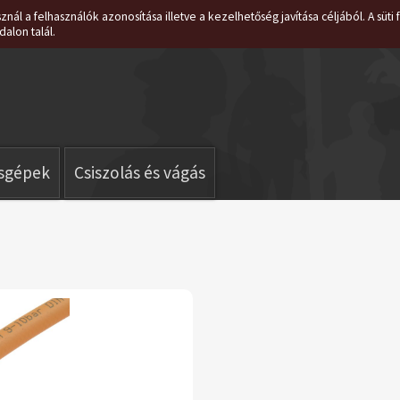
znál a felhasználók azonosítása illetve a kezelhetőség javítása céljából. A süt
dalon talál.
isgépek
Csiszolás és vágás