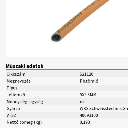
Műszaki adatok
Cikkszám
521120
Megnevezés
Pb.tömlő
Típus
Jellemző
9X3.5MM
Mennyiségi egység
m
Gyártó
WKS Schweisstechnik 
VTSZ
40093100
Nettó tömeg (kg)
0,193