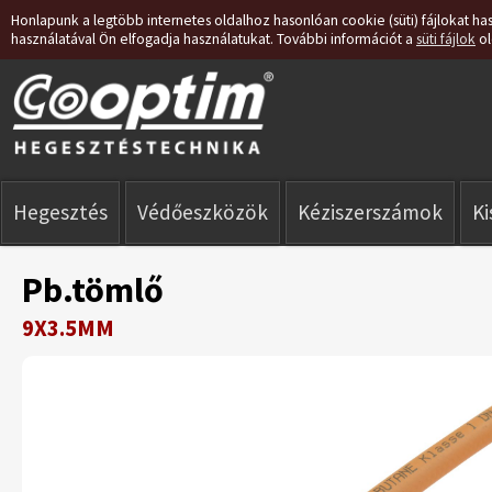
Honlapunk a legtöbb internetes oldalhoz hasonlóan cookie (süti) fájlokat has
használatával Ön elfogadja használatukat. További információt a
süti fájlok
ol
Hegesztés
Védőeszközök
Kéziszerszámok
K
Pb.tömlő
9X3.5MM