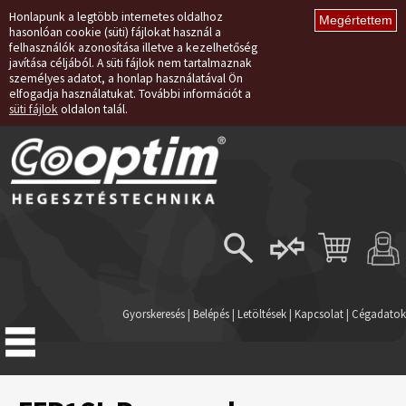
Honlapunk a legtöbb internetes oldalhoz
hasonlóan cookie (süti) fájlokat használ a
felhasználók azonosítása illetve a kezelhetőség
javítása céljából. A süti fájlok nem tartalmaznak
személyes adatot, a honlap használatával Ön
elfogadja használatukat. További információt a
süti fájlok
oldalon talál.
Belépés
Regisztráció
Gyorskeresés
|
Belépés
|
Letöltések
|
Kapcsolat
|
Cégadatok
Elfelejtett jelszó