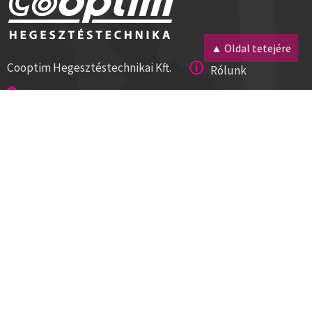
▲ Oldal tetejére
Cooptim Hegesztéstechnikai Kft.
Rólunk
2030 Érd, Budafoki út 10.
Magunkról
8000 Székesfehérvár, Géza u. 54.
Kapcsolat
Tel:+36 23 521 430
Cégadatok
ISO 9001
Segítség
Hírlevél
Letöltések