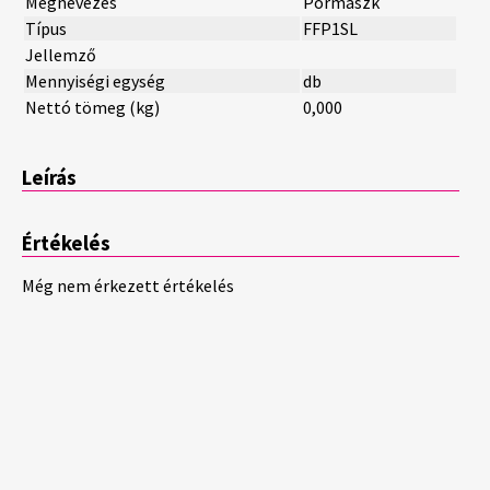
Megnevezés
Pormaszk
Típus
FFP1SL
Jellemző
Mennyiségi egység
db
Nettó tömeg (kg)
0,000
Leírás
Értékelés
Még nem érkezett értékelés