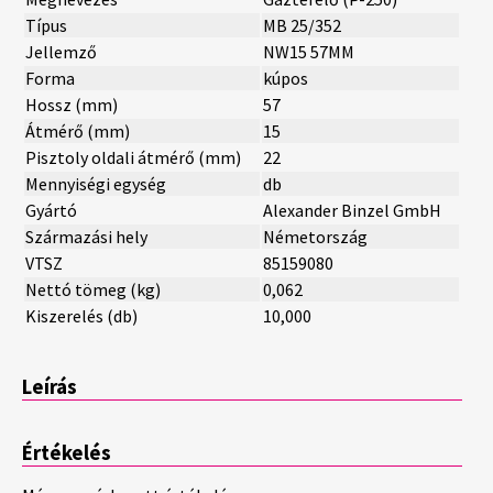
Típus
MB 25/352
Jellemző
NW15 57MM
Forma
kúpos
Hossz (mm)
57
Átmérő (mm)
15
Pisztoly oldali átmérő (mm)
22
Mennyiségi egység
db
Gyártó
Alexander Binzel GmbH
Származási hely
Németország
VTSZ
85159080
Nettó tömeg (kg)
0,062
Kiszerelés (db)
10,000
Leírás
Értékelés