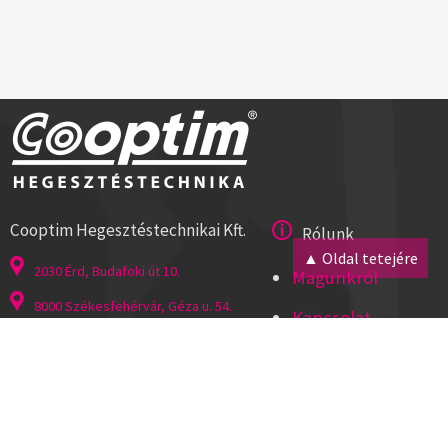
Cooptim Hegesztéstechnikai Kft.
Rólunk
▲ Oldal tetejére
2030 Érd, Budafoki út 10.
Magunkról
8000 Székesfehérvár, Géza u. 54.
Kapcsolat
Tel:+36 23 521 430
Cégadatok
ISO 9001