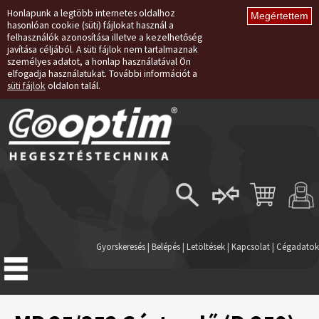
Honlapunk a legtöbb internetes oldalhoz
hasonlóan cookie (süti) fájlokat használ a
felhasználók azonosítása illetve a kezelhetőség
javítása céljából. A süti fájlok nem tartalmaznak
személyes adatot, a honlap használatával Ön
elfogadja használatukat. További információt a
süti fájlok
oldalon talál.
Belépés
Regisztráció
Gyorskeresés
|
Belépés
|
Letöltések
|
Kapcsolat
|
Cégadatok
Elfelejtett jelszó