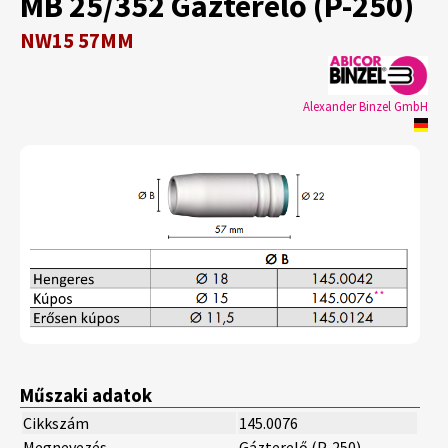
MB 25/352 Gázterelő (P-250)
NW15 57MM
Alexander Binzel GmbH
Műszaki adatok
Cikkszám
145.0076
Megnevezés
Gázterelő (P-250)