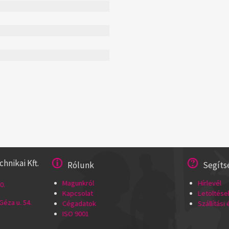
nikai Kft.
Rólunk
Segíts
Magunkról
Hírlevél
0.
Kapcsolat
Letöltése
éza u. 54.
Cégadatok
Szállítási
ISO 9001