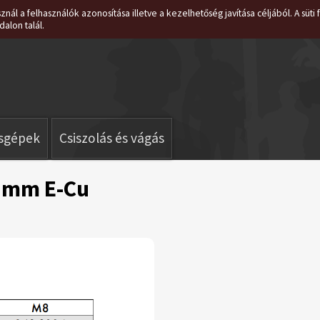
znál a felhasználók azonosítása illetve a kezelhetőség javítása céljából. A süt
dalon talál.
isgépek
Csiszolás és vágás
2mm E-Cu