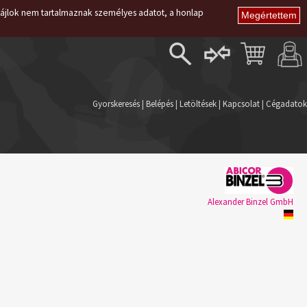
i fájlok nem tartalmaznak személyes adatot, a honlap
Belépés
Regisztráció
Gyorskeresés
|
Belépés
|
Letöltések
|
Kapcsolat
|
Cégadatok
Elfelejtett jelszó
Alexander Binzel GmbH