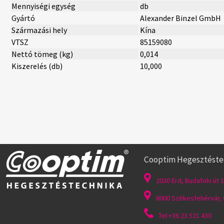
Mennyiségi egység
db
Gyártó
Alexander Binzel GmbH
Származási hely
Kína
VTSZ
85159080
Nettó tömeg (kg)
0,014
Kiszerelés (db)
10,000
Cooptim Hegesztéstech
2030 Érd, Budafoki út 1
8000 Székesfehérvár, G
Tel:+36 23 521 430