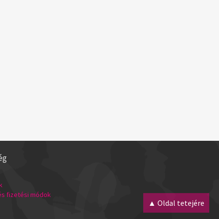
ég
k
 és fizetési módok
▲ Oldal tetejére