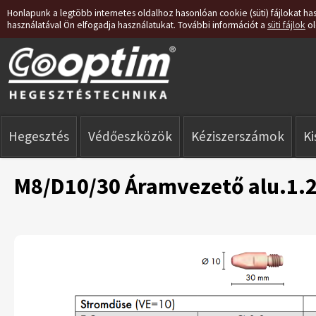
Honlapunk a legtöbb internetes oldalhoz hasonlóan cookie (süti) fájlokat has
használatával Ön elfogadja használatukat. További információt a
süti fájlok
ol
Hegesztés
Védőeszközök
Kéziszerszámok
K
M8/D10/30 Áramvezető alu.1.