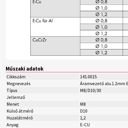
Műszaki adatok
Cikkszám
141.0015
Megnevezés
Áramvezető alu.1.2mm 
Típus
M8/D10/30
Jellemző
Menet
M8
Külső átmérő
D10
Huzalátmérő
1,2
Anyag
E-CU