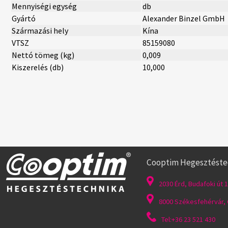
Mennyiségi egység
db
Gyártó
Alexander Binzel GmbH
Származási hely
Kína
VTSZ
85159080
Nettó tömeg (kg)
0,009
Kiszerelés (db)
10,000
Cooptim Hegesztéstech
2030 Érd, Budafoki út 1
8000 Székesfehérvár, G
Tel:+36 23 521 430