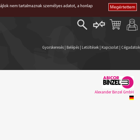
i fájlok nem tartalmaznak személyes adatot, a honlap
Belépés
Regisztráció
Gyorskeresés
|
Belépés
|
Letöltések
|
Kapcsolat
|
Cégadatok
Elfelejtett jelszó
Alexander Binzel GmbH