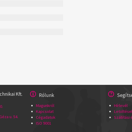
nikai Kft.
Rólunk
Segíts
Magunkról
Hírlevél
0.
Kapcsolat
Letöltése
éza u. 54.
Cégadatok
Szállítási
ISO 9001