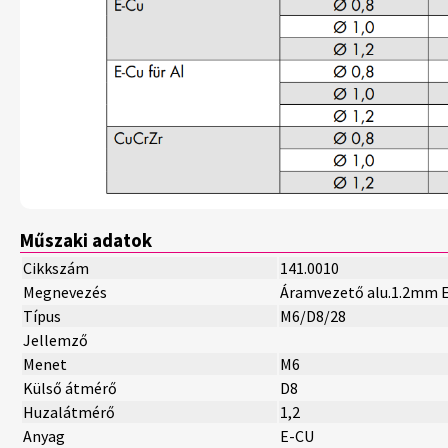
Műszaki adatok
Cikkszám
141.0010
Megnevezés
Áramvezető alu.1.2mm 
Típus
M6/D8/28
Jellemző
Menet
M6
Külső átmérő
D8
Huzalátmérő
1,2
Anyag
E-CU