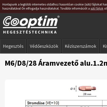
Honlapunk a legtöbb internetes oldalhoz hasonlóan cookie (süti) fájlokat has
használatával Ön elfogadja használatukat. További információt a
süti fájlok
ol
Hegesztés
Védőeszközök
Kéziszerszámok
K
M6/D8/28 Áramvezető alu.1.2