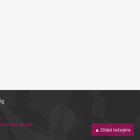
ég
k
 és fizetési módok
▲ Oldal tetejére