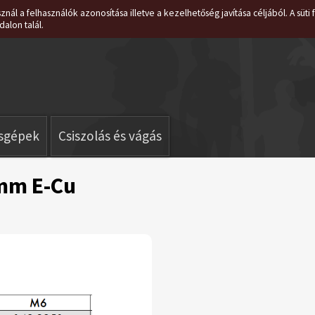
znál a felhasználók azonosítása illetve a kezelhetőség javítása céljából. A süt
dalon talál.
isgépek
Csiszolás és vágás
mm E-Cu