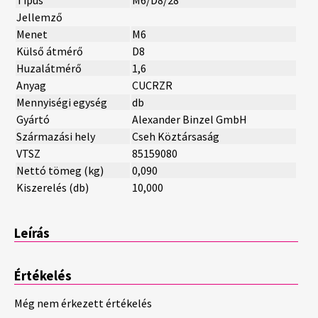
Jellemző
Menet
M6
Külső átmérő
D8
Huzalátmérő
1,6
Anyag
CUCRZR
Mennyiségi egység
db
Gyártó
Alexander Binzel GmbH
Származási hely
Cseh Köztársaság
VTSZ
85159080
Nettó tömeg (kg)
0,090
Kiszerelés (db)
10,000
Leírás
Értékelés
Még nem érkezett értékelés