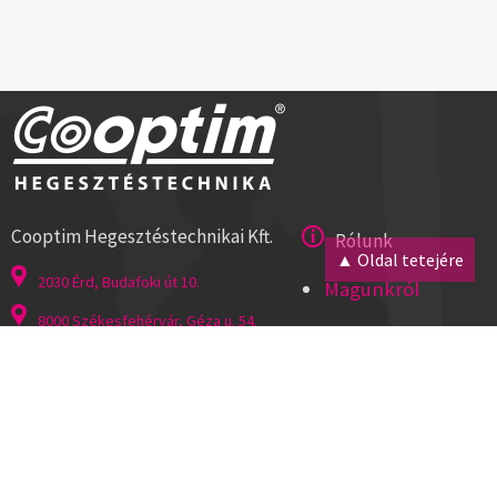
Cooptim Hegesztéstechnikai Kft.
Rólunk
▲ Oldal tetejére
2030 Érd, Budafoki út 10.
Magunkról
8000 Székesfehérvár, Géza u. 54.
Kapcsolat
Tel:+36 23 521 430
Cégadatok
ISO 9001