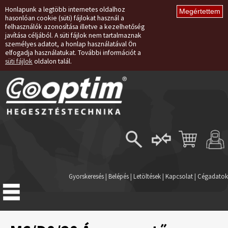
Honlapunk a legtöbb internetes oldalhoz
hasonlóan cookie (süti) fájlokat használ a
felhasználók azonosítása illetve a kezelhetőség
javítása céljából. A süti fájlok nem tartalmaznak
személyes adatot, a honlap használatával Ön
elfogadja használatukat. További információt a
süti fájlok
oldalon talál.
Belépés
Regisztráció
Gyorskeresés
|
Belépés
|
Letöltések
|
Kapcsolat
|
Cégadatok
Elfelejtett jelszó