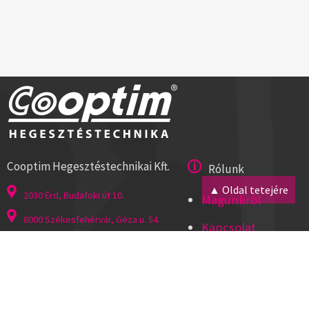
Cooptim Hegesztéstechnikai Kft.
Rólunk
▲ Oldal tetejére
2030 Érd, Budafoki út 10.
Magunkról
8000 Székesfehérvár, Géza u. 54.
Kapcsolat
Tel:+36 23 521 430
Cégadatok
ISO 9001