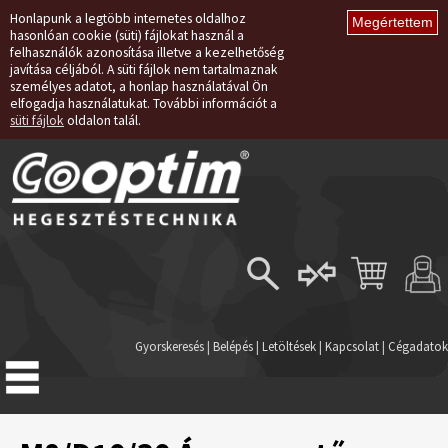
Honlapunk a legtöbb internetes oldalhoz
hasonlóan cookie (süti) fájlokat használ a
felhasználók azonosítása illetve a kezelhetőség
javítása céljából. A süti fájlok nem tartalmaznak
személyes adatot, a honlap használatával Ön
elfogadja használatukat. További információt a
süti fájlok
oldalon talál.
Belépés
Regisztráció
Gyorskeresés
|
Belépés
|
Letöltések
|
Kapcsolat
|
Cégadatok
Elfelejtett jelszó