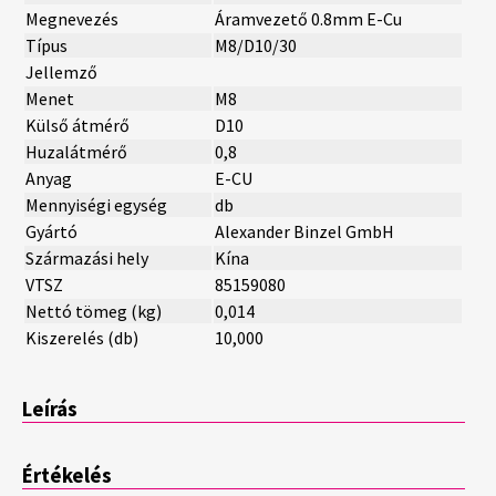
Megnevezés
Áramvezető 0.8mm E-Cu
Típus
M8/D10/30
Jellemző
Menet
M8
Külső átmérő
D10
Huzalátmérő
0,8
Anyag
E-CU
Mennyiségi egység
db
Gyártó
Alexander Binzel GmbH
Származási hely
Kína
VTSZ
85159080
Nettó tömeg (kg)
0,014
Kiszerelés (db)
10,000
Leírás
Értékelés