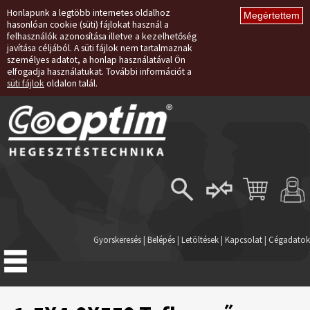
Honlapunk a legtöbb internetes oldalhoz
hasonlóan cookie (süti) fájlokat használ a
felhasználók azonosítása illetve a kezelhetőség
javítása céljából. A süti fájlok nem tartalmaznak
személyes adatot, a honlap használatával Ön
elfogadja használatukat. További információt a
süti fájlok
oldalon talál.
Belépés
Regisztráció
Gyorskeresés
|
Belépés
|
Letöltések
|
Kapcsolat
|
Cégadatok
Elfelejtett jelszó