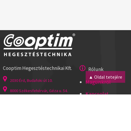
Cooptim Hegesztéstechnikai Kft.
Rólunk
▲ Oldal tetejére
2030 Érd, Budafoki út 10.
Magunkról
8000 Székesfehérvár, Géza u. 54.
Kapcsolat
Tel:+36 23 521 430
Cégadatok
ISO 9001