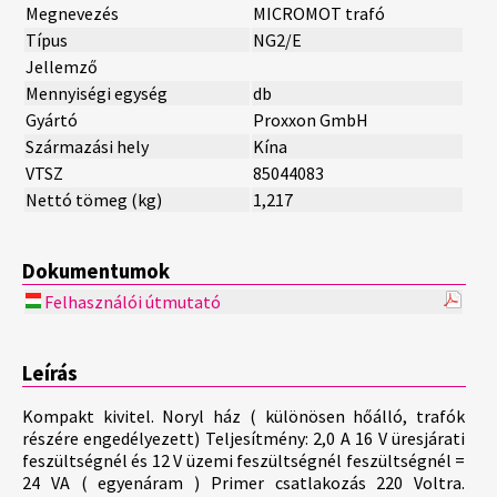
Megnevezés
MICROMOT trafó
Típus
NG2/E
Jellemző
Mennyiségi egység
db
Gyártó
Proxxon GmbH
Származási hely
Kína
VTSZ
85044083
Nettó tömeg (kg)
1,217
Dokumentumok
Felhasználói útmutató
Leírás
Kompakt kivitel. Noryl ház ( különösen hőálló, trafók
részére engedélyezett) Teljesítmény: 2,0 A 16 V üresjárati
feszültségnél és 12 V üzemi feszültségnél feszültségnél =
24 VA ( egyenáram ) Primer csatlakozás 220 Voltra.