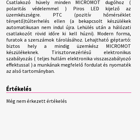
Csatlakozó hüvely minden MICROMOT dugóhoz (
polaritás védelemmel ) Piros LED kijelző az
üzemkészségre. PTC (pozitív hőmérséklet
tényető)túlterhelés ellen (a bekapcsolt készülékek
automatikusan nem indul újra. Lehülés után a hálózati
csatlakozót rövid időre ki kell húzni). Modern forma,
furatok a szerszámok tárolásához. Lehajtható géptartó:
biztos hely a mindig üzemkész MICROMOT
készülékeknek. Tirisztorvezérlésű elektronikus
szabályozás ( teljes hullám elektronika visszaszabályozó
effektussal ) a munkának megfelelő fordulat és nyomaték
az alsó tartományban.
Értékelés
Még nem érkezett értékelés