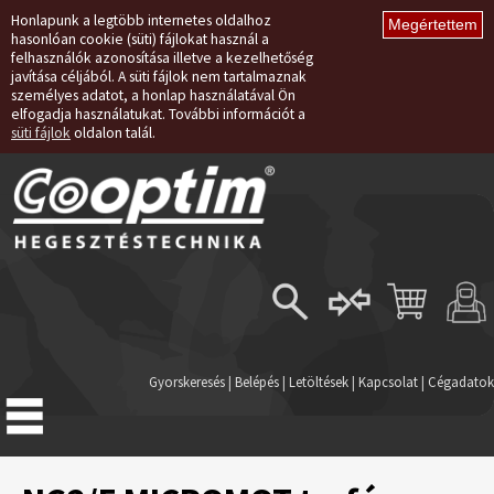
Honlapunk a legtöbb internetes oldalhoz
hasonlóan cookie (süti) fájlokat használ a
felhasználók azonosítása illetve a kezelhetőség
javítása céljából. A süti fájlok nem tartalmaznak
személyes adatot, a honlap használatával Ön
elfogadja használatukat. További információt a
süti fájlok
oldalon talál.
Belépés
Regisztráció
Gyorskeresés
|
Belépés
|
Letöltések
|
Kapcsolat
|
Cégadatok
Elfelejtett jelszó