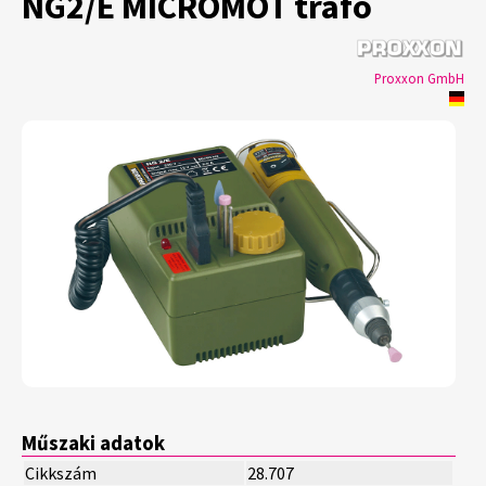
NG2/E MICROMOT trafó
Proxxon GmbH
Műszaki adatok
Cikkszám
28.707