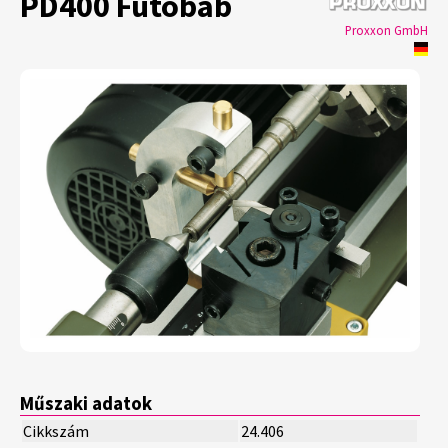
PD400 Futóbáb
Proxxon GmbH
Műszaki adatok
Cikkszám
24.406