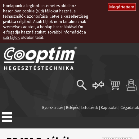
Honlapunk a legtöbb internetes oldalhoz
hasonlóan cookie (süti) fájlokat használ a
felhasználók azonosítása illetve a kezelhetőség
javítása céljából. A süti fájlok nem tartalmaznak
személyes adatot, a honlap használatával Ön
elfogadja használatukat. További információt a
süti fájlok
oldalon talál.
Belépés
Regisztráció
Gyorskeresés
|
Belépés
|
Letöltések
|
Kapcsolat
|
Cégadatok
Elfelejtett jelszó