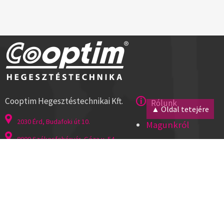
Cooptim Hegesztéstechnikai Kft.
Rólunk
▲ Oldal tetejére
2030 Érd, Budafoki út 10.
Magunkról
8000 Székesfehérvár, Géza u. 54.
Kapcsolat
Tel:+36 23 521 430
Cégadatok
ISO 9001
Segítség