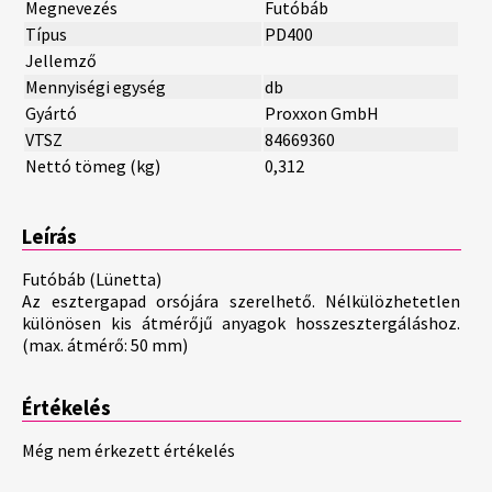
Megnevezés
Futóbáb
Típus
PD400
Jellemző
Mennyiségi egység
db
Gyártó
Proxxon GmbH
VTSZ
84669360
Nettó tömeg (kg)
0,312
Leírás
Futóbáb (Lünetta)
Az esztergapad orsójára szerelhető. Nélkülözhetetlen
különösen kis átmérőjű anyagok hosszesztergáláshoz.
(max. átmérő: 50 mm)
Értékelés
Még nem érkezett értékelés