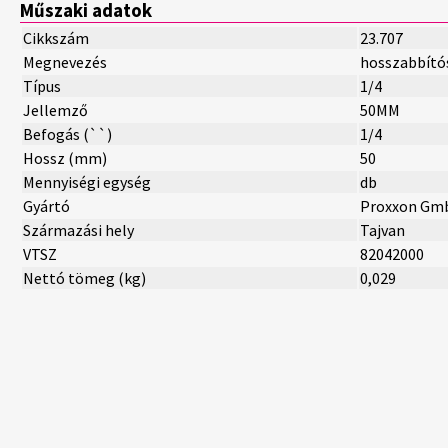
Műszaki adatok
Cikkszám
23.707
Megnevezés
hosszabbító
Típus
1/4
Jellemző
50MM
Befogás (``)
1/4
Hossz (mm)
50
Mennyiségi egység
db
Gyártó
Proxxon Gm
Származási hely
Tajvan
VTSZ
82042000
Nettó tömeg (kg)
0,029