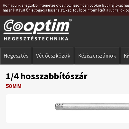
Honlapunk a legtöbb internetes oldalhoz hasonlóan cookie (süti) fájlokat has
használatával Ön elfogadja használatukat. További információt a
süti fájlok
ol
Hegesztés
Védőeszközök
Kéziszerszámok
K
1/4 hosszabbítószár
50MM