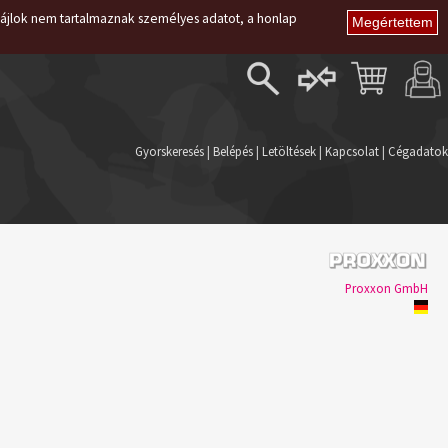
i fájlok nem tartalmaznak személyes adatot, a honlap
Belépés
Regisztráció
Gyorskeresés
|
Belépés
|
Letöltések
|
Kapcsolat
|
Cégadatok
Elfelejtett jelszó
Proxxon GmbH