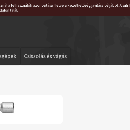
znál a felhasználók azonosítása illetve a kezelhetőség javítása céljából. A süt
dalon talál.
isgépek
Csiszolás és vágás